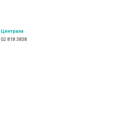
Централа
02 818 3838
Адрес
бул. Акад. Иван Гешов 104
ет. 5, офис 9
София 1612