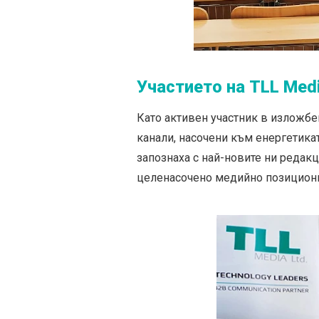
Участието на TLL Med
Като активен участник в изложбе
канали, насочени към енергетикат
запознаха с най-новите ни редак
целенасочено медийно позициони