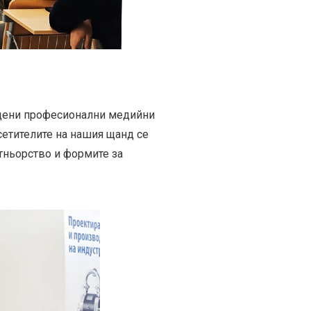
ърдени професионални медийни
осетителите на нашия щанд се
тньорство и формите за