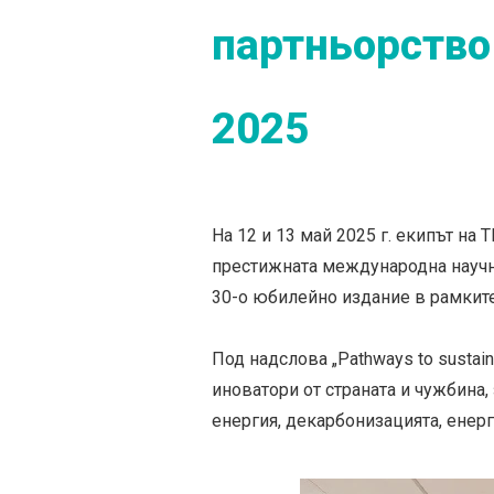
партньорство
2025
На 12 и 13 май 2025 г. екипът н
престижната международна научна
30-о юбилейно издание в рамките 
Под надслова „Pathways to sustain
иноватори от страната и чужбина,
енергия, декарбонизацията, енерг