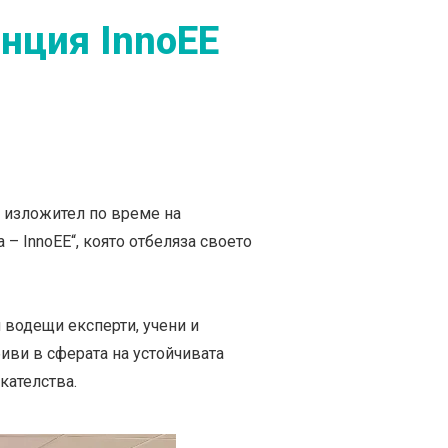
нция InnoEE
и изложител по време на
– InnoEE“, която отбеляза своето
ни водещи експерти, учени и
иви в сферата на устойчивата
кателства.