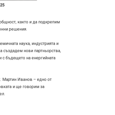
025
общност, както и да подкрепим
онни решения.
емичната наука, индустрията и
а създадем нови партньорства,
 с бъдещето на енергийната
. Мартин Иванов – едно от
овката и ще говорим за
ел.