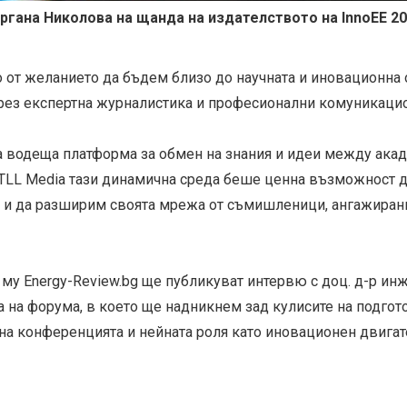
ргана Николова на щанда на издателството на InnoEE 2
от желанието да бъдем близо до научната и иновационна 
чрез експертна журналистика и професионални комуникаци
на водеща платформа за обмен на знания и идеи между акад
 TLL Media тази динамична среда беше ценна възможност д
 и да разширим своята мрежа от съмишленици, ангажирани
му Energy-Review.bg ще публикуват интервю с доц. д-р инж
а на форума, в което ще надникнем зад кулисите на подгот
на конференцията и нейната роля като иновационен двигат