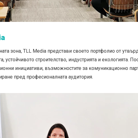
ia
ната зона, TLL Media представи своето портфолио от утв
а, устойчивото строителство, индустрията и екологията. П
ционни инициативи, възможностите за комуникационно пар
ране пред професионалната аудитория.