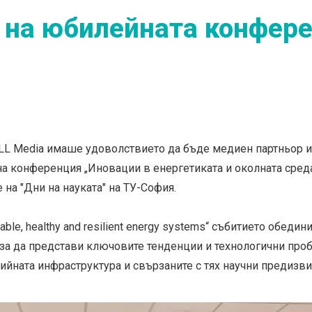
 на юбилейната конфере
а TLL Media имаше удоволствието да бъде медиен партньор 
 конференция „Иновации в енергетиката и околната среда 
на "Дни на науката" на ТУ-София.
able, healthy and resilient energy systems“ събитието обеди
 за да представи ключовите тенденции и технологични проб
ийната инфраструктура и свързаните с тях научни предизви